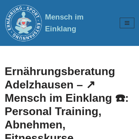
Mensch im
Zum
Inhalt
Einklang
springen
Ernährungsberatung
Adelzhausen – ↗️
Mensch im Einklang ☎️:
Personal Training,
Abnehmen,
Fitnesskurse,