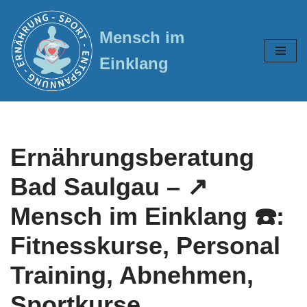
Mensch im
Zum
Inhalt
Einklang
springen
Ernährungsberatung
Bad Saulgau – ↗️
Mensch im Einklang ☎️:
Fitnesskurse, Personal
Training, Abnehmen,
Sportkurse