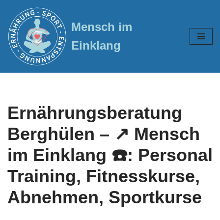
Mensch im
Zum
Inhalt
Einklang
springen
Ernährungsberatung
Berghülen – ↗️ Mensch
im Einklang ☎️: Personal
Training, Fitnesskurse,
Abnehmen, Sportkurse