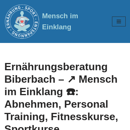
Mensch im
Zum
Inhalt
Einklang
springen
Ernährungsberatung
Biberbach – ↗️ Mensch
im Einklang ☎️:
Abnehmen, Personal
Training, Fitnesskurse,
Sportkurse