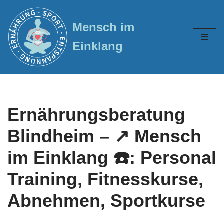
Mensch im
Zum
Inhalt
Einklang
springen
Ernährungsberatung
Blindheim – ↗️ Mensch
im Einklang ☎️: Personal
Training, Fitnesskurse,
Abnehmen, Sportkurse