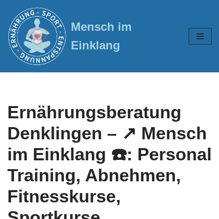
Mensch im
Zum
Inhalt
Einklang
springen
Ernährungsberatung
Denklingen – ↗️ Mensch
im Einklang ☎️: Personal
Training, Abnehmen,
Fitnesskurse,
Sportkurse