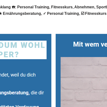
ang ☎️: Personal Training, Fitnesskurs, Abnehmen, Sportku
 Ernährungsberatung, ✓ Personal Training, ☑️ Fitnesskurs