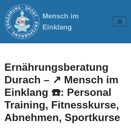
Mensch im
Zum
Inhalt
Einklang
springen
Ernährungsberatung
Durach – ↗️ Mensch im
Einklang ☎️: Personal
Training, Fitnesskurse,
Abnehmen, Sportkurse