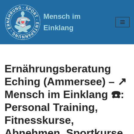
Mensch im
Zum
Inhalt
Einklang
springen
Ernährungsberatung
Eching (Ammersee) – ↗️
Mensch im Einklang ☎️:
Personal Training,
Fitnesskurse,
Abnehmen, Sportkurse