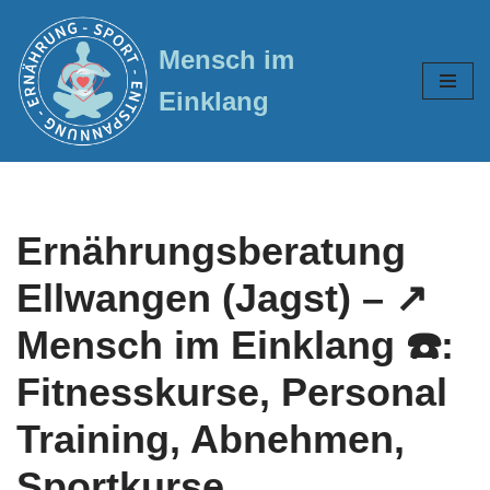
Mensch im
Zum
Inhalt
Einklang
springen
Ernährungsberatung
Ellwangen (Jagst) – ↗️
Mensch im Einklang ☎️:
Fitnesskurse, Personal
Training, Abnehmen,
Sportkurse