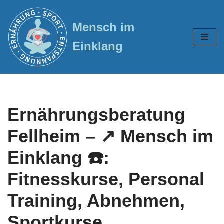
Mensch im
Zum
Inhalt
Einklang
springen
Ernährungsberatung
Fellheim – ↗️ Mensch im
Einklang ☎️:
Fitnesskurse, Personal
Training, Abnehmen,
Sportkurse