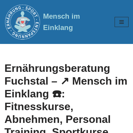
Mensch im
Zum
Inhalt
Einklang
springen
Ernährungsberatung
Fuchstal – ↗️ Mensch im
Einklang ☎️:
Fitnesskurse,
Abnehmen, Personal
Training, Sportkurse