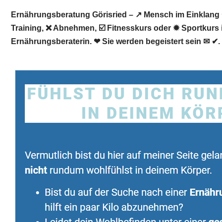
Ernährungsberatung Görisried – ↗️ Mensch im Einklang 
Training, ❌ Abnehmen, ☑️ Fitnesskurs oder ✹ Sportkurs i
Ernährungsberaterin. ❤ Sie werden begeistert sein ✉ ✔.