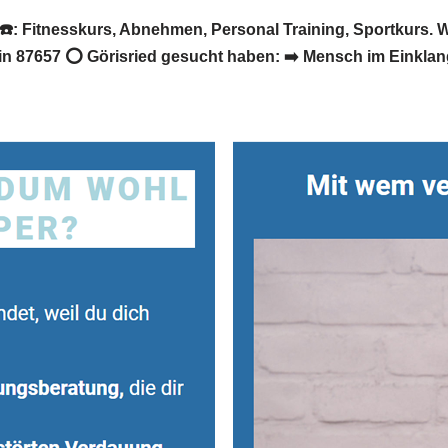
☎️: Fitnesskurs, Abnehmen, Personal Training, Sportkurs.
n 87657 ⭕ Görisried gesucht haben: ➡️ Mensch im Einklang, 