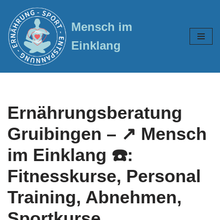
Mensch im
Zum
Inhalt
Einklang
springen
Ernährungsberatung
Gruibingen – ↗️ Mensch
im Einklang ☎️:
Fitnesskurse, Personal
Training, Abnehmen,
Sportkurse