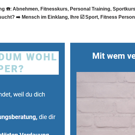
g ☎️: Abnehmen, Fitnesskurs, Personal Training, Sportku
sucht? ➡️ Mensch im Einklang, Ihre ☑️ Sport, Fitness Perso