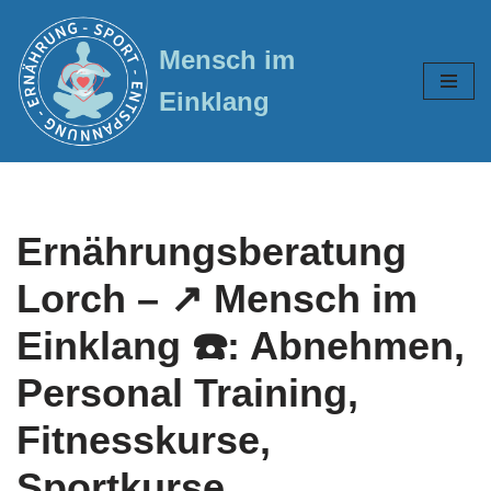
Mensch im
Zum
Inhalt
Einklang
springen
Ernährungsberatung
Lorch – ↗️ Mensch im
Einklang ☎️: Abnehmen,
Personal Training,
Fitnesskurse,
Sportkurse