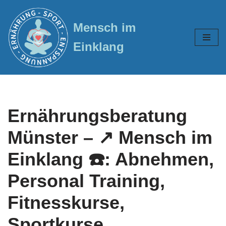
Mensch im
Zum
Inhalt
Einklang
springen
Ernährungsberatung
Münster – ↗️ Mensch im
Einklang ☎️: Abnehmen,
Personal Training,
Fitnesskurse,
Sportkurse