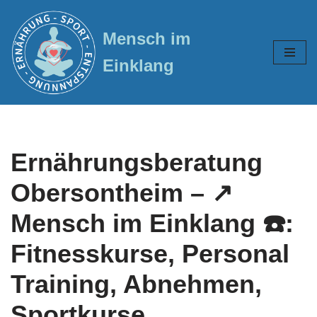
Mensch im
Zum
Inhalt
Einklang
springen
Ernährungsberatung
Obersontheim – ↗️
Mensch im Einklang ☎️:
Fitnesskurse, Personal
Training, Abnehmen,
Sportkurse