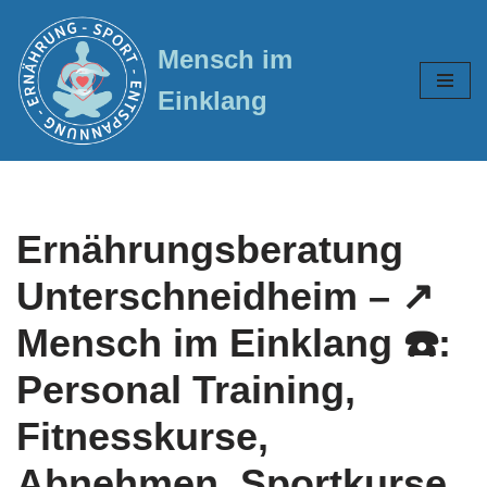
Mensch im
Zum
Inhalt
Einklang
springen
Ernährungsberatung
Unterschneidheim – ↗️
Mensch im Einklang ☎️:
Personal Training,
Fitnesskurse,
Abnehmen, Sportkurse