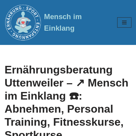
Mensch im
Zum
Inhalt
Einklang
springen
Ernährungsberatung
Uttenweiler – ↗️ Mensch
im Einklang ☎️:
Abnehmen, Personal
Training, Fitnesskurse,
Sportkurse