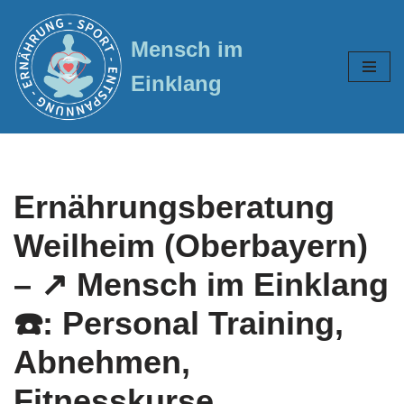
Mensch im
Zum
Inhalt
Einklang
springen
Ernährungsberatung
Weilheim (Oberbayern)
– ↗️ Mensch im Einklang
☎️: Personal Training,
Abnehmen,
Fitnesskurse,