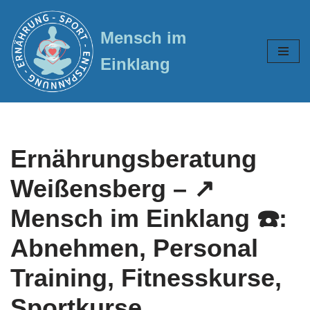
Mensch im
Zum
Inhalt
Einklang
springen
Ernährungsberatung
Weißensberg – ↗️
Mensch im Einklang ☎️:
Abnehmen, Personal
Training, Fitnesskurse,
Sportkurse