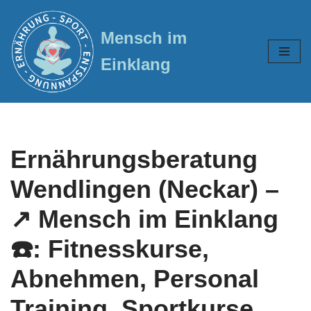
Mensch im
Zum
Inhalt
Einklang
springen
Ernährungsberatung
Wendlingen (Neckar) –
↗️ Mensch im Einklang
☎️: Fitnesskurse,
Abnehmen, Personal
Training, Sportkurse