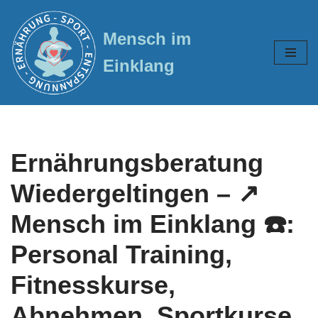
Mensch im
Zum
Inhalt
Einklang
springen
Ernährungsberatung
Wiedergeltingen – ↗️
Mensch im Einklang ☎️:
Personal Training,
Fitnesskurse,
Abnehmen, Sportkurse