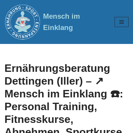
Mensch im
Zum
Inhalt
Einklang
springen
Ernährungsberatung
Dettingen (Iller) – ↗️
Mensch im Einklang ☎️:
Personal Training,
Fitnesskurse,
Abnehmen, Sportkurse