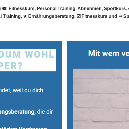
️: Fitnesskurs, Personal Training, Abnehmen, Sportkurs. ➡️
 Training, ★ Ernährungsberatung, ☑️ Fitnesskurs und ⇒ Spo