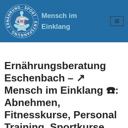
Mensch im
Zum
Inhalt
Einklang
springen
Ernährungsberatung
Eschenbach – ↗️
Mensch im Einklang ☎️:
Abnehmen,
Fitnesskurse, Personal
Training, Sportkurse