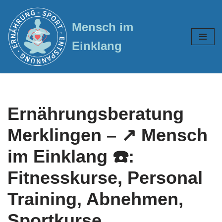
Mensch im
Zum
Inhalt
Einklang
springen
Ernährungsberatung
Merklingen – ↗️ Mensch
im Einklang ☎️:
Fitnesskurse, Personal
Training, Abnehmen,
Sportkurse